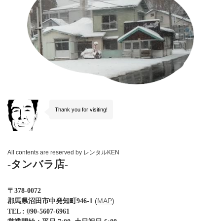
Thank you for visiting!
All contents are reserved by レンタルKEN
-タンバラ店-
〒378-0072
(
MAP
)
郡馬県沼田市中発知町946-1
TEL :
0
90-5607-6961