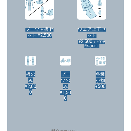
ブーツ＋板セ
ウェア上下セ
ット
¥2,500
ット
¥2,500
（上下単
品¥2,000）
板の
ブー
各種
み
ツの
小物
¥2,00
み
¥500
0
¥1,50
0