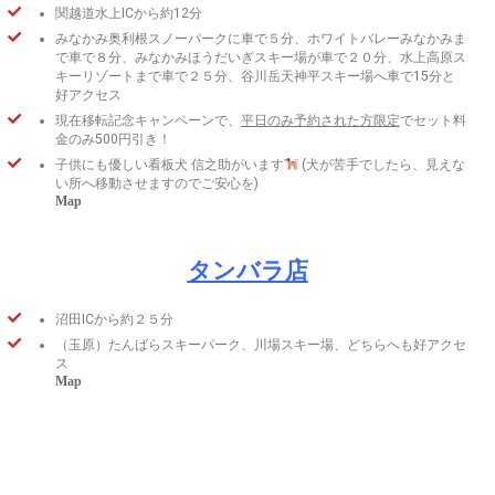
関越道水上ICから約12分
みなかみ奥利根スノーパークに車で５分、ホワイトバレーみなかみま
で車で８分、みなかみほうだいぎスキー場が車で２０分、水上高原ス
キーリゾートまで車で２５分、谷川岳天神平スキー場へ車で15分と
好アクセス
現在移転記念キャンペーンで、
平日のみ予約された方限定
でセット料
金のみ500円引き！
子供にも優しい看板犬 信之助がいます
(犬が苦手でしたら、見えな
い所へ移動させますのでご安心を)
Map
タンバラ店
沼田ICから約２５分
（玉原）たんばらスキーパーク、川場スキー場、どちらへも好アクセ
ス
Map