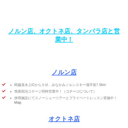
ノルン店、
オクトネ店、タンバラ店と営
業中！
ノルン店
関越道水上ICから５分、みなかみノルンスキー場手前1.5km
簡易宿泊コテージ同時営業中！（
コテージについて
）
併用施設にてスノーシューツアーとプライベートレッスン実施中！
Map
オクトネ店