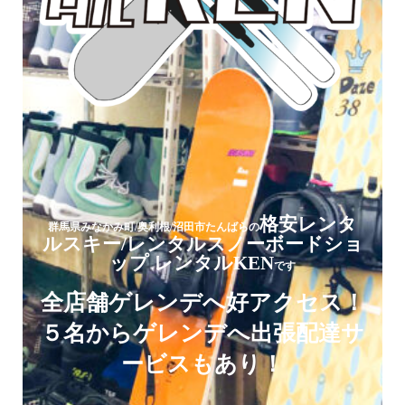
格安レンタ
レンタル
格安
群馬県みなかみ町
群馬県みなかみ町/奥利根/沼田市たんばらの
/奥利根/沼田市
たんばらの
格安レンタ
スキー/レンタルスノーボードショッ
ルスキー/レンタルスノーボードショ
群馬県みなかみ町
/奥利根/沼田市
たんばらの
ルスキー/レンタルスノーボードショ
ップ レンタルKEN
プ レンタルKEN
です
です
ップ レンタルKEN
です
スキー/スノーボード/ウェア各
レンタルスキー/レンタルスノ
全店舗ゲレンデへ好アクセス！
ーボード用品が事前予約で更に
種が
５名からゲレンデへ出張配達サ
セットでお得！当日予約なしで
お得！
ービスもあり！
5日間借りたら地域最安値！
もOK!